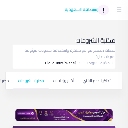
0
الة الشبكة
فتح تذكرة