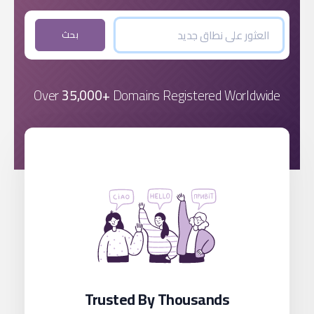
بحث
Over
35,