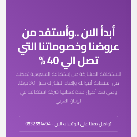
 من
التي
دية تمكنك
من استعادة أموالك وإلغاء الاشتراك خلال 30 يومًا،
ضافة في