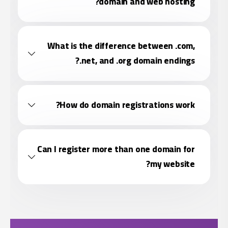
Wha
Can I 