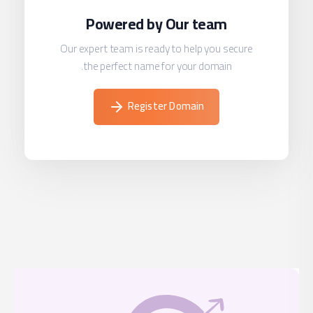
Our e