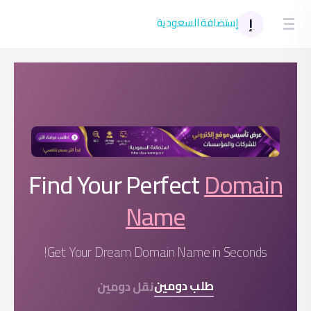
0
Find 
Get Yo