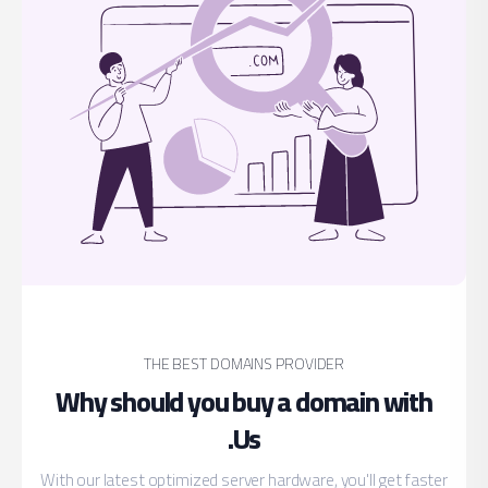
Why sh
With our late