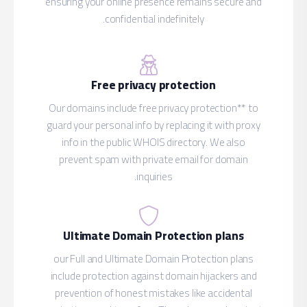
ensuring
Our doma
guard you
info 
preve
Ult
our Ful
include
preven