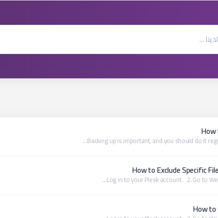
How t
Backing up is important, and you should do it regular
How to Exclude Specific Fi
How to 