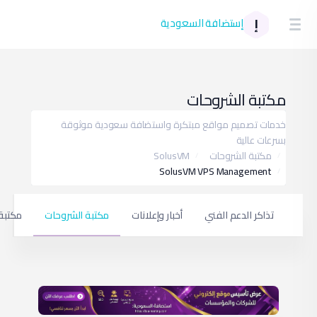
0
الة الشبكة
فتح تذكرة