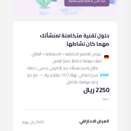
أبدأ الان بخطط الاستضافة
حلول تقنية متكاملة لمنشأتك
مهما كان نشاطها
عروض التصميم الاحترافية + الاستضافة + النطاق ،
امتلك موقعًا احترافيًا جاهزًا للعمل.
نطاق باسم منشأتك، بريد إلكتروني رسمي، حماية،
نسخ احتياطي، تهيئة SEO، وتقارير زوار — مع خيار
إدارة موقعك بالكامل.
2250 ريال
سنويا
العرض الاحترافي
3450 ريال سنويا