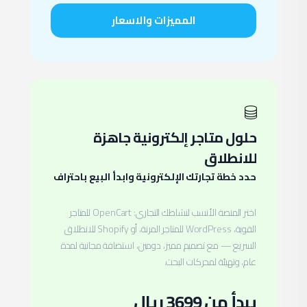
المميزات والاسعار
حلول متاجر إلكترونية جاهزة
للانطلاق
حدد خطة تجارتك الإلكترونية وابدأ البيع باحتراف
اختر المنصة الأنسب لنشاطك التجاري: OpenCart للمتاجر
القوية، WordPress للمتاجر المرنة، أو Shopify للانطلاق
السريع — مع تصميم مميز، دومين، استضافة مجانية لمدة
عام، وتهيئة لمحركات البحث.
يبدأ من 3699 ريال