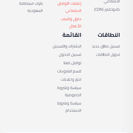
الاجتماعي
إعلانات التواصل
بانرات استضافة
باستخدام LVE.
كلاودفلير (CDN)
الاجتماعي
السعودية
منع استهلاك الموارد
حلول واتساب
للأعمال
الزائد (Noisy
النطاقات
القائمة
Neighbors).
تسجيل نطاق جديد
الاشتراك والتسجيل
استقرار أعلى للخادم
تحويل النطاقات
تسجيل الدخول
وتقليل الأعطال.
تواصل معنا
تحكم دقيق في CPU
قسم الشروحات
اخبار واعلانات
و RAM و IO لكل باقة.
سياسة وشروط
دعم كامل لـ cPanel
الخصوصية
و DirectAdmin.
سياسة وشروط
الاستخدام
استعرض