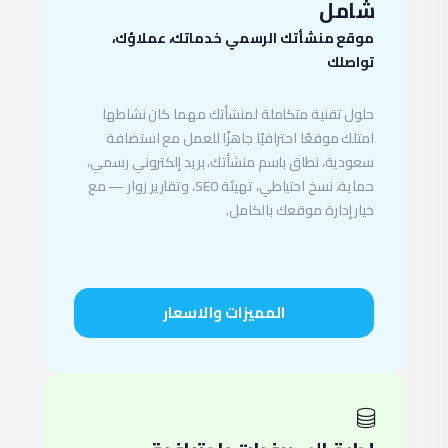
شامل
موقع منشأتك الرسمي خدماتك، عملاؤك،
تواصلك
حلول تقنية متكاملة لمنشأتك مهما كان نشاطها
امتلك موقعًا احترافيًا جاهزًا للعمل مع استضافة
سعودية، نطاق باسم منشأتك، بريد إلكتروني رسمي،
حماية، نسخ احتياطي، تهيئة SEO، وتقارير زوار — مع
خيار إدارة موقعك بالكامل.
المميزات والاسعار