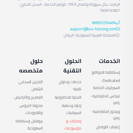
اشترك الآن
موقع من التأثير على أداء
الإنترنت بكل سهولة وضمان 99.9٪ لتوفير الخدمة . السجل التجاري:
1009191807
واحصل على
المواقع الأخرى.
الخصم
966532554494
هذا العزل الذكي يؤدي
support@ksa-hosting.com
المملكة العربية السعودية-الرياض
إلى خوادم أكثر ثباتًا، تقليل
الأعطال المفاجئة،
مزيد من التفاصيل على موقعنا الرسمي:
ksa-
وتحسين تجربة المستخدم
hosting.com
الخدمات
الحلول
حلول
حتى في أوقات الذروة.
التقنية
متخصصه
إستضافة المواقع
Dedicated-
خدمات وحلول
التخزين السحابي
أهم مميزات
السيرفرات الخاصة
تقنية
الشامل
لينكس الافتراضية-
التجارة الالكترونية
التصاريح والتراخيص
CloudLinux
VPS
إدارة وحماية
مدونة الدروس
ويندوز الافتراضية-
السيرفرات
والشروحات
عزل كامل لكل
VPS
إصدارات و
بروفايل إستضافة
إعلانات التواصل
حساب استضافة
موسوعات
السعودية