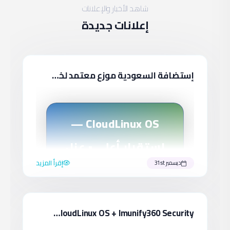
شاهد الأخبار والإعلانات
إعلانات جديدة
إستضافة السعودية موزع معتمد لخدمات : CloudLinux
CloudLinux OS —
استقرار أعلى • عزل
إقرأ المزيد
ديسمبر 31st
موارد • أداء احترافي
CloudLinux OS + Imunify360 Security إستضافة السعودية أمنية شاملة
☁️