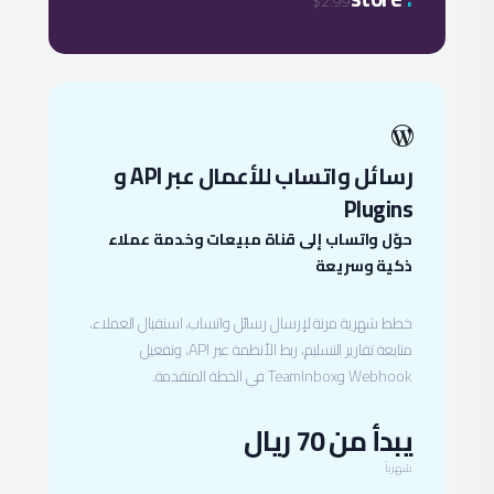
$2.99
رسائل واتساب للأعمال عبر API و
Plugins
حوّل واتساب إلى قناة مبيعات وخدمة عملاء
ذكية وسريعة
خطط شهرية مرنة لإرسال رسائل واتساب، استقبال العملاء،
متابعة تقارير التسليم، ربط الأنظمة عبر API، وتفعيل
Webhook وTeamInbox في الخطة المتقدمة.
يبدأ من 70 ريال
شهرياً