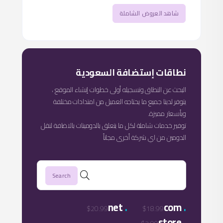
شاهد العروض الشاملة
نطاقات إستضافة السعودية
البحث عن النطاق وتسجيله أولى خطوات إنشاء الموقع ،
يتوفر لدينا جميع ما يحتاجه العميل من امتدادات مختلفة
وبأسعار مميزة.
توفير خدمات شاملة لكل ما يتعلق بالدومينات بالاضافة لنقل
الدومين من اي شركة أخرى مجاناً
.
.
net
com
$20.99
$18.99
.
store