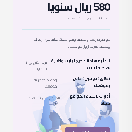
580 ريال سنوياً
عدة خطط متاحة بمواصفات متعددة .
خوادم سريعة ومحمية وبمواصفات عالية لتلبي رغباتك
ولتصفح سريع لزوار موقعك .
تبدأ بمساحة 5 جيجا بايت ولغاية
بريد الكتروني لا
20 جيجا بايت
محدود
نطاق ( دومين ) خاص
لوحة تحكم عربيه
بموقعك
لموقعك
أدوات لانشاء المواقع
نسخ إحتياطي لموقعك
مجاناً
مجاناً