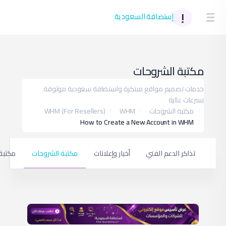
0
الة الشبكة
فتح تذكرة