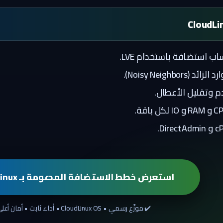
 استضافة باستخدام LVE.
Noisy Neighbor).
دم وتقليل الأعطال.
استعرض خطط الاستضافة المدعومة بـ CloudLinux
✔️ موزّع رسمي • CloudLinux OS • أداء ثابت • أمان أعلى