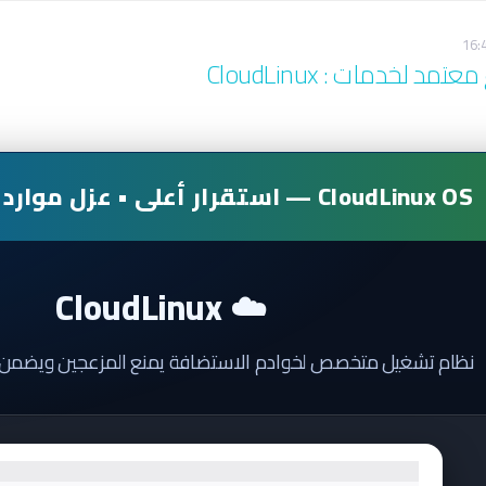
16:
لخدمات : CloudLinux
CloudLinux OS — استقرار أعلى • عزل موارد • أداء احترافي
☁️ CloudLinux
نظام تشغيل متخصص لخوادم الاستضافة يمنع المزعجين ويضمن أ