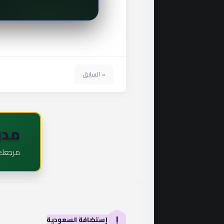
« السابق
مدو
مرجعك ا
إ
إستضافة السعودية