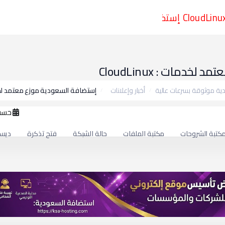
عودية أمنية شاملة
خدمات سناب شات : snapshat
مات : CloudLinux
ة موثوقة بسرعات عالية
أخبار وإعلانات
إستضافة السعودية موزع معتمد لخدمات : ux
حسب
كتبة الشروحات
مكتبة الملفات
حالة الشبكة
فتح تذكرة
ديسمبر