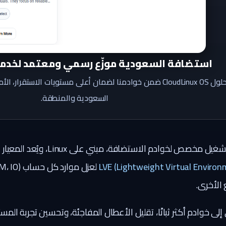
استضافة السعودية موزّع رسمي ومعتمد لخدمات udLinux
نوفر حلول CloudLinux OS ضمن خوادمنا لضمان أعلى مستويات الاستقرا
السعودية والمنطقة.
هو نظام تشغيل مخصص لخوادم ا
LVE (Lightweight Virtual Environ
 الأخرى.
لى خوادم أكثر ثباتًا، تقليل الأعطال المفاجئة، وتحسين تجربة الم