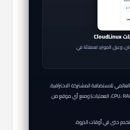
Clo
ر، الأمان، وعزل الموارد لعملائنا في
لاستضافة، مبني على Linux، ويُعد المعيار العالمي للاستضافة المشتركة الاحترافية.
لعزل موارد كل حساب (CPU، RAM، IO، العمليات) ومنع أي موقع من
ستخدم حتى في أوقات الذروة.