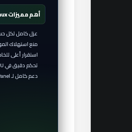
أهم مميزات CloudLinux
عزل كامل لكل حساب
منع استهلاك الموارد الزائد (s
استقرار أعلى للخا
تحكم دقيق في CPU و RAM و IO لكل باقة.
دعم كامل لـ cPanel و DirectAdmin.