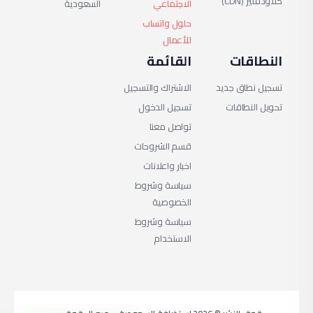
كلاودفلير (CDN)
الاجتماعي
السعودية
منع استهلاك الموارد
حلول واتساب
للأعمال
الزائد (Noisy
النطاقات
القائمة
Neighbors).
تسجيل نطاق جديد
الاشتراك والتسجيل
استقرار أعلى للخادم
تحويل النطاقات
تسجيل الدخول
وتقليل الأعطال.
تواصل معنا
تحكم دقيق في CPU
قسم الشروحات
اخبار واعلانات
و RAM و IO لكل باقة.
سياسة وشروط
دعم كامل لـ cPanel
الخصوصية
و DirectAdmin.
سياسة وشروط
الاستخدام
استعرض