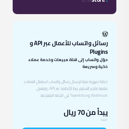
$2.99
رسائل واتساب للأعمال عبر API و
Plugins
حوّل واتساب إلى قناة مبيعات وخدمة عملاء
ذكية وسريعة
خطط شهرية مرنة لإرسال رسائل واتساب، استقبال العملاء،
متابعة تقارير التسليم، ربط الأنظمة عبر API، وتفعيل
Webhook وTeamInbox في الخطة المتقدمة.
يبدأ من 70 ريال
شهرياً