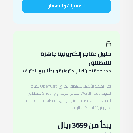
المميزات والاسعار
حلول متاجر إلكترونية جاهزة
للانطلاق
حدد خطة تجارتك الإلكترونية وابدأ البيع باحتراف
اختر المنصة الأنسب لنشاطك التجاري: OpenCart للمتاجر
القوية، WordPress للمتاجر المرنة، أو Shopify للانطلاق
السريع — مع تصميم مميز، دومين، استضافة مجانية لمدة
عام، وتهيئة لمحركات البحث.
يبدأ من 3699 ريال
سنويا