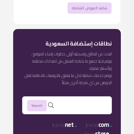
شاهد العروض الشاملة
نطاقات إستضافة السعودية
البحث عن النطاق وتسجيله أولى خطوات إنشاء الموقع ،
يتوفر لدينا جميع ما يحتاجه العميل من امتدادات مختلفة
وبأسعار مميزة.
توفير خدمات شاملة لكل ما يتعلق بالدومينات بالاضافة لنقل
الدومين من اي شركة أخرى مجاناً
.
.
net
com
$20.99
$18.99
.
store