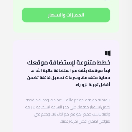
المميزات والاسعار
خطط متنوعة لإستضافة موقعك
ابدأ موقعك بثقة مع استضافة عالية الأداء،
حماية متقدمة، وسرعات تحميل فائقة تضمن
أفضل تجربة لزوارك.
بنية تحتية موثوقة، خوادم عالية الاعتمادية، وحماية متقدمة
تضمن استقرار موقعك على مدار الساعة. استضافة سريعة
وآمنة تناسب جميع المواقع، مع أداء ثابت ودعم فني
متواصل لضمان أفضل تجربة رقمية.