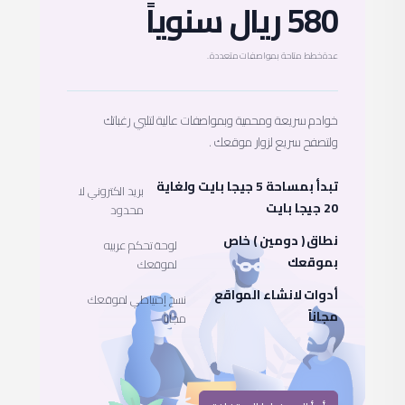
580 ريال سنوياً
عدة خطط متاحة بمواصفات متعددة .
خوادم سريعة ومحمية وبمواصفات عالية لتلبي رغباتك
ولتصفح سريع لزوار موقعك .
تبدأ بمساحة 5 جيجا بايت ولغاية
بريد الكتروني لا
20 جيجا بايت
محدود
نطاق ( دومين ) خاص
لوحة تحكم عربيه
بموقعك
لموقعك
أدوات لانشاء المواقع
نسخ إحتياطي لموقعك
مجاناً
مجاناً