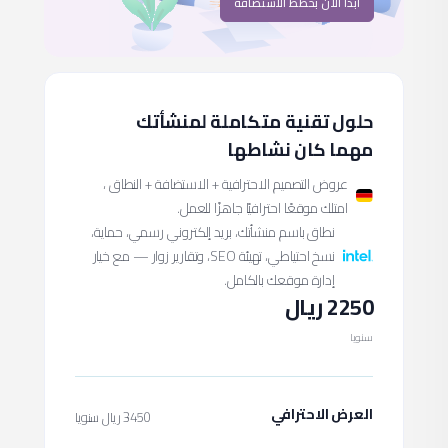
أبدأ الان بخطط الاستضافة
حلول تقنية متكاملة لمنشأتك
مهما كان نشاطها
عروض التصميم الاحترافية + الاستضافة + النطاق ،
امتلك موقعًا احترافيًا جاهزًا للعمل.
نطاق باسم منشأتك، بريد إلكتروني رسمي، حماية،
نسخ احتياطي، تهيئة SEO، وتقارير زوار — مع خيار
إدارة موقعك بالكامل.
2250 ريال
سنويا
العرض الاحترافي
3450 ريال سنويا