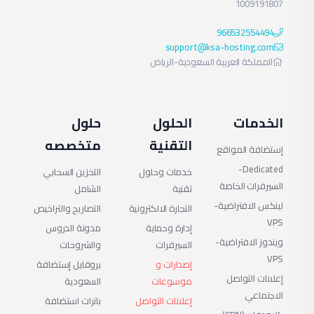
1009191807
واحصل على
المواقع الأخرى.
الخصم
966532554494
هذا العزل الذكي يؤدي
support@ksa-hosting.com
المملكة العربية السعودية-الرياض
إلى خوادم أكثر ثباتًا، تقليل
الأعطال المفاجئة،
مزيد من التفاصيل على موقعنا الرسمي:
ksa-
وتحسين تجربة المستخدم
hosting.com
الخدمات
الحلول
حلول
حتى في أوقات الذروة.
التقنية
متخصصه
إستضافة المواقع
Dedicated-
خدمات وحلول
التخزين السحابي
أهم مميزات
السيرفرات الخاصة
تقنية
الشامل
لينكس الافتراضية-
التجارة الالكترونية
التصاريح والتراخيص
CloudLinux
VPS
إدارة وحماية
مدونة الدروس
ويندوز الافتراضية-
السيرفرات
والشروحات
عزل كامل لكل
VPS
إصدارات و
بروفايل إستضافة
إعلانات التواصل
حساب استضافة
موسوعات
السعودية
الاجتماعي
إعلانات التواصل
بانرات استضافة
باستخدام LVE.