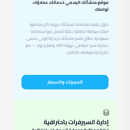
موقع منشأتك الرسمي خدماتك، عملاؤك،
تواصلك
حلول تقنية متكاملة لمنشأتك مهما كان نشاطها
امتلك موقعًا احترافيًا جاهزًا للعمل مع استضافة
سعودية، نطاق باسم منشأتك، بريد إلكتروني رسمي،
حماية، نسخ احتياطي، تهيئة SEO، وتقارير زوار — مع
خيار إدارة موقعك بالكامل.
المميزات والاسعار
إدارة السيرفرات باحترافية
إدارة ومراقبة وحماية السيرفرات باحترافية