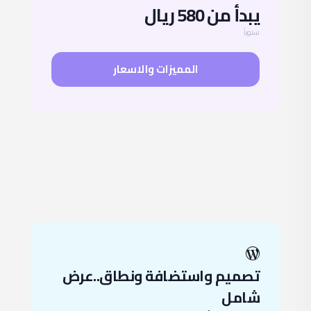
يبدأ من 580 ريال
سنوياً
المميزات والاسعار
تصميم واستضافة ونطاق..عرض
شامل